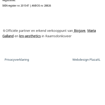
Registraties:
SKIN-register nr. 201547 | ANBOS nr. 28826
📎Officiële partner en erkend verkooppunt van
Biojuve
,
Maria
Galland
en
krx-aesthetics
in Raamsdonksveer
Privacyverklaring
Webdesign PlazaXL