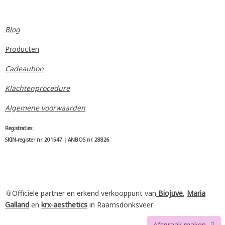
Blog
Producten
Cadeaubon
Klachtenprocedure
Algemene voorwaarden
Registraties:
SKIN-register nr. 201547 | ANBOS nr. 28826
📎Officiële partner en erkend verkooppunt van
Biojuve
,
Maria
Galland
en
krx-aesthetics
in Raamsdonksveer
Afspraak maken