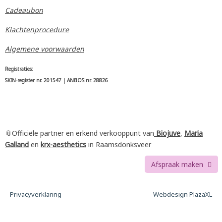
Cadeaubon
Klachtenprocedure
Algemene voorwaarden
Registraties:
SKIN-register nr. 201547 | ANBOS nr. 28826
📎Officiële partner en erkend verkooppunt van
Biojuve
,
Maria
Galland
en
krx-aesthetics
in Raamsdonksveer
Afspraak maken
Afspraak maken
Privacyverklaring
Webdesign PlazaXL