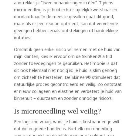
aantrekkelijk: “twee behandelingen in één”. Tijdens
microneedling is je huid echter tijdelijk kwetsbaar en
doorlaatbaar. In de meeste gevallen gaat dit goed,
maar áls er een reactie optreedt, kan dat vervelende
gevolgen hebben, zoals ontstekingen of hardnekkige
irritaties.
Omdat ik geen enkel risico wil nemen met de huid van
mijn klanten, kies ik ervoor om de SkinPen® altijd
zonder toevoegingen te gebruiken. Het mooie is dat
dit ook helemaal niet nodig is: je huid is slim genoeg
om zichzelf te herstellen. De SkinPen® stimuleert dat
natuurlijke proces gecontroleerd en veilig. Zo ontstaat
er nieuw collageen en elastine en verbetert je huid van
binnenuit – duurzaam en zonder onnodige risico’s.
Is microneedling wel veilig?
Een logische vraag, want je huid is kostbaar en je wilt
dat die in goede handen is. Niet elk microneedling-
apparaat werkt op dezelfde manier of voldoet aan