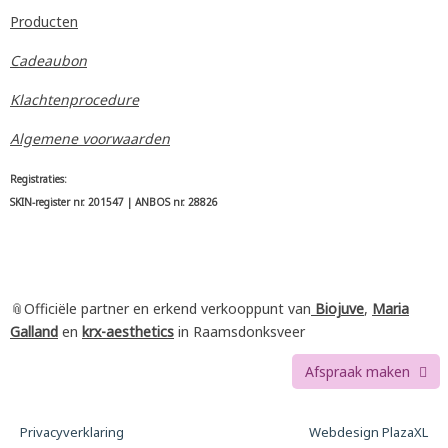
Producten
Cadeaubon
Klachtenprocedure
Algemene voorwaarden
Registraties:
SKIN-register nr. 201547 | ANBOS nr. 28826
📎Officiële partner en erkend verkooppunt van
Biojuve
,
Maria
Galland
en
krx-aesthetics
in Raamsdonksveer
Afspraak maken
Privacyverklaring
Webdesign PlazaXL