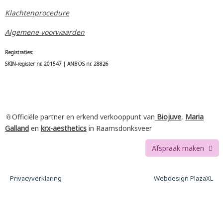
Klachtenprocedure
Algemene voorwaarden
Registraties:
SKIN-register nr. 201547 | ANBOS nr. 28826
📎Officiële partner en erkend verkooppunt van
Biojuve
,
Maria
Galland
en
krx-aesthetics
in Raamsdonksveer
Afspraak maken
Privacyverklaring
Webdesign PlazaXL