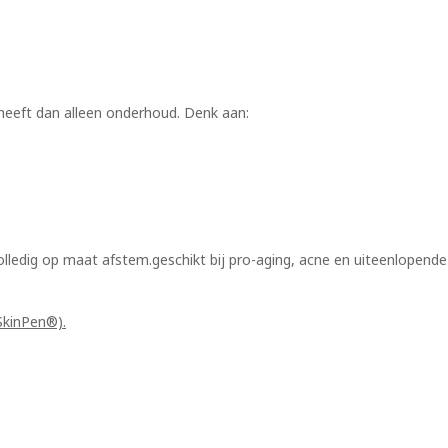
g heeft dan alleen onderhoud. Denk aan:
olledig op maat afstem.geschikt bij pro-aging, acne en uiteenlopende
SkinPen®).