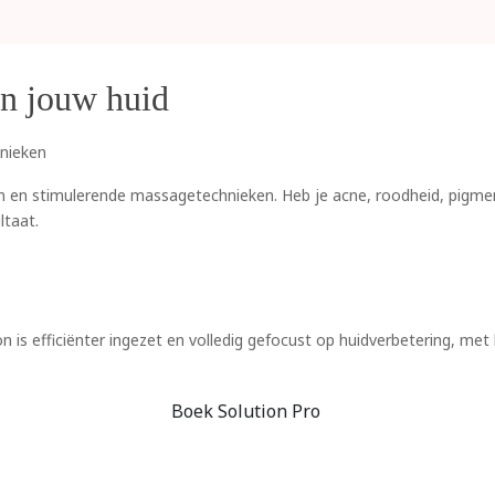
an jouw huid
hnieken
fen en stimulerende massagetechnieken. Heb je acne, roodheid, pigm
ltaat.
on is efficiënter ingezet en volledig gefocust op huidverbetering, me
Boek Solution Pro