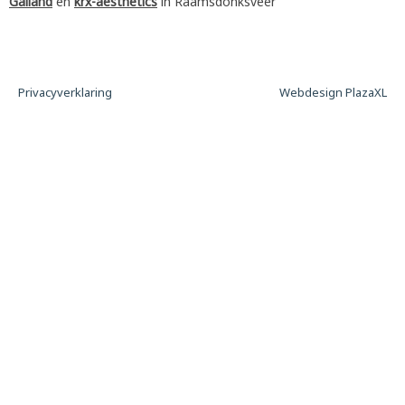
Galland
en
krx-aesthetics
in Raamsdonksveer
Privacyverklaring
Webdesign PlazaXL