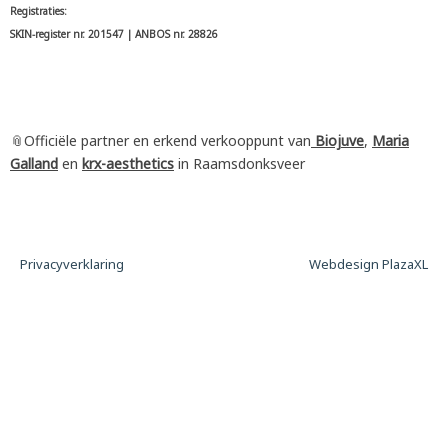
Registraties:
SKIN-register nr. 201547 | ANBOS nr. 28826
📎Officiële partner en erkend verkooppunt van
Biojuve
,
Maria
Galland
en
krx-aesthetics
in Raamsdonksveer
Privacyverklaring
Webdesign PlazaXL